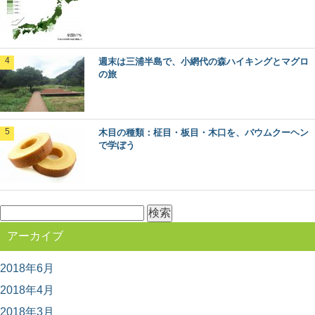
木材に表裏があるって知ってた？～木表と木
週末は三浦半島で、小網代の森ハイキングとマグロ
裏のはなし～
の旅
突然ですが、木材にはオモテとウラがあるって知ってま
すか？ 普段生活していても気が付かない、建築...
木目の種類：柾目・板目・木口を、バウムクーヘン
週末は三浦半島で、小網代の森ハイキングと
で学ぼう
マグロの旅
都心から近く、多くの人がマグロを食べに訪れる観光
地、神奈川県の三浦半島。 ここには、貴重な自然...
検
索:
ヒノキ（桧）：知っておきたい日本の木材～
アーカイブ
その特徴と物語～
日本人なら知っておきたい日本の木材をご紹介するシリ
ーズ。 今回は、日本建築には欠かせない針葉樹...
2018年6月
2018年4月
2018年3月
「あさひねこ」の木曽五木って何？その特徴