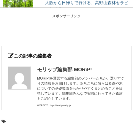
大阪から日帰りで行ける、高野山森林セラピ
ーとは？
近年、全国に増えている森林セラピー®基地。 森林をフ
スポンサーリンク
ィールドにして、日常から離れてリフレッシュ...
ヒバ：知っておきたい日本の木材～その特徴
と物語～
日本人なら知っておきたい日本の木材をご紹介するシリ
ーズ。 今回は、日本の木材の中でも特に耐久性...
この記事の編集者
モリップ編集部 MORiP!
最近話題の「森林認証」って何？その種類や
MORiP!を運営する編集部のメンバーたちが、選りすぐ
目的とは
りの情報をお届けします。あちこちに散らばる森や木
東京オリンピックやエシカル消費のシーンで話題になっ
についての基礎知識をわかりやすくまとめることを目
ている「森林認証」というキーワード。 聞いた...
指しています。編集部みんなで実際に行ってきた森旅
もご紹介しています。
WEB SITE : https://moripmorip.jp
森に行くときに気を付けたい、危険な生物た
ち
-
ハイキングや散策に、森に出かけるのは気持ちがいいも
の。 最近では森林ボランティアなどで、森の中...