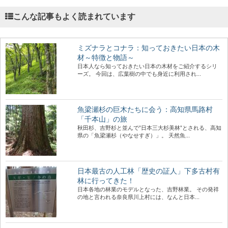
こんな記事もよく読まれています
ミズナラとコナラ：知っておきたい日本の木
材～特徴と物語～
日本人なら知っておきたい日本の木材をご紹介するシリ
ーズ。 今回は、広葉樹の中でも身近に利用され...
魚梁瀬杉の巨木たちに会う：高知県馬路村
「千本山」の旅
秋田杉、吉野杉と並んで”日本三大杉美林”とされる、高知
県の「魚梁瀬杉（やなせすぎ）」。 天然魚...
日本最古の人工林「歴史の証人」下多古村有
林に行ってきた！
日本各地の林業のモデルとなった、吉野林業。 その発祥
の地と言われる奈良県川上村には、なんと日本...