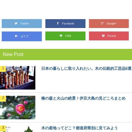
無垢材と新建材の違いは？フローリングで比
較してみました
Twitter
私たちが毎日生活する床の上。日本の場合は、家の中で
Facebook
Google+
は靴を脱いで生活することが多いので、素足で直接床に...
LINE
Pocket
はてブ
カラマツ：知っておきたい日本の木材～その
New Post
特徴と物語～
日本人なら知っておきたい日本の木材をご紹介するシリ
ーズ。 今回は、日本で唯一の落葉する針葉樹「...
日本の暮らしに取り入れたい。木の伝統的工芸品6選
日本三大美林へ！青森県津軽地方・青森ヒバ
の旅
日本三大美林の一つ、青森県にある「青森ヒバ」をご存
椿の森と火山の絶景！伊豆大島の見どころまとめ
知ですか？ ヒバの森は、日本国内では青森県...
石見銀山と地松を巡る旅in島根県大田市
2007年に「石見銀山遺跡とその文化的景観」としてユネ
木の産地ってどこ？都道府県別に見てみよう
スコ世界文化遺産に登録された、島根県大田市にあ...