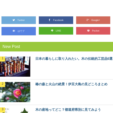
木の曲げわっぱお弁当箱を使うメリットと注
意点
Twitter
近年のお弁当ブームにも乗って、人気が出てきている木
Facebook
Google+
の「曲げわっぱ」のお弁当箱。 なんとなくかっ...
LINE
Pocket
はてブ
魚梁瀬杉の巨木たちに会う：高知県馬路村
New Post
「千本山」の旅
秋田杉、吉野杉と並んで”日本三大杉美林”とされる、高知
県の「魚梁瀬杉（やなせすぎ）」。 天然魚...
日本の暮らしに取り入れたい。木の伝統的工芸品6選
マツ（松）：知っておきたい日本の木材～そ
の特徴と物語～
日本人なら知っておきたい日本の木材をご紹介するシリ
椿の森と火山の絶景！伊豆大島の見どころまとめ
ーズ。 今回は、日本の風景を形づくる代表的な...
あなたの地域の木はなに？47都道府県の木
各都道府県のシンボルの一つとして、「都道府県の木」
木の産地ってどこ？都道府県別に見てみよう
が定められているのを知っていますか？ また、あな...