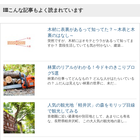
こんな記事もよく読まれています
木材に表裏があるって知ってた？～木表と木
裏のはなし～
突然ですが、木材にはオモテとウラがあるって知ってま
すか？ 普段生活していても気が付かない、建築...
林業のリアルがわかる！今ドキのきこりブロ
グ5選
林業の仕事ってどんなもの？ どんな人がはたらいている
の？ ふだんは見えない林業の世界に、未だ...
人気の観光地「軽井沢」の森をモリップ目線
で観光してみる
首都圏に近い避暑地や別荘地として、あまりにも有名
な、長野県軽井沢町。 この大人気の観光地の楽し...