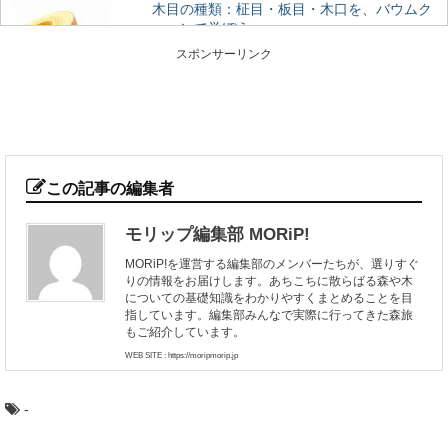
木目の種類：柾目・板目・木口を、バウムク
ーヘンで学ぼう
木目の種類、「柾目」「板目」「木口」って聞いたこと
スポンサーリンク
がありますか？ 丸太をどのように製材したらど...
荘厳な森へモリップ！高野山金剛峯寺奥の院
の旅
高野山真言宗総本山である金剛峯寺（和歌山県伊都郡高
野町）。 あまりに有名なこの聖地に、奥の院（...
この記事の編集者
モリップ編集部 MORiP!
日本三大美林へ！青森県津軽地方・青森ヒバ
MORiP!を運営する編集部のメンバーたちが、選りすぐ
の旅
りの情報をお届けします。あちこちに散らばる森や木
日本三大美林の一つ、青森県にある「青森ヒバ」をご存
についての基礎知識をわかりやすくまとめることを目
知ですか？ ヒバの森は、日本国内では青森県...
指しています。編集部みんなで実際に行ってきた森旅
もご紹介しています。
WEB SITE : https://moripmorip.jp
水辺が近い奇跡の森！「奥入瀬渓流」の楽し
み方
-
青森県にある、新緑や紅葉の絶景で知られる森旅スポッ
ト「奥入瀬渓流」。メディアにもよく登場するので、一...