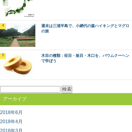
高野山の林業を代表する「高野六木」とは
週末は三浦半島で、小網代の森ハイキングとマグロ
日本のブランド木材には、○○杉といった1つの樹種だけで
の旅
なく、地域を代表するいくつかの樹種がセットで地...
木目の種類：柾目・板目・木口を、バウムクーヘン
石見銀山と地松を巡る旅in島根県大田市
で学ぼう
2007年に「石見銀山遺跡とその文化的景観」としてユネ
スコ世界文化遺産に登録された、島根県大田市にあ...
検
索:
週末は三浦半島で、小網代の森ハイキングと
アーカイブ
マグロの旅
都心から近く、多くの人がマグロを食べに訪れる観光
地、神奈川県の三浦半島。 ここには、貴重な自然...
2018年6月
2018年4月
2018年3月
大阪から日帰りで行ける、高野山森林セラピ