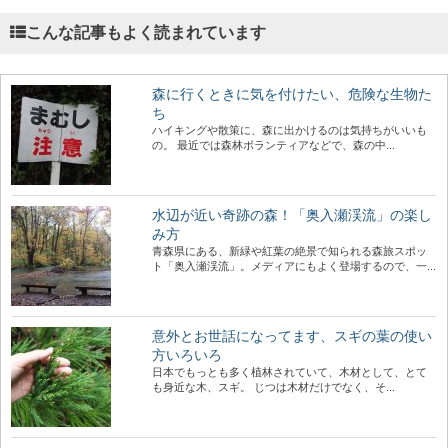
こんな記事もよく読まれています
森に行くときに気を付けたい、危険な生物た
ち
ハイキングや散策に、森に出かけるのは気持ちがいいも
の。 最近では森林ボランティアなどで、森の中...
水辺が近い奇跡の森！「奥入瀬渓流」の楽し
み方
青森県にある、新緑や紅葉の絶景で知られる森旅スポッ
ト「奥入瀬渓流」。メディアにもよく登場するので、一...
意外とお世話になってます、スギの葉の使い
方いろいろ
日本でもっとも多く植林されていて、木材として、とて
も身近な木、スギ。 じつは木材だけでなく、そ...