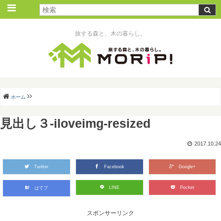
旅する森と、木の暮らし。
ホーム
見出し３-iloveimg-resized
2017.10.24
Twitter
Facebook
Google+
LINE
Pocket
はてブ
スポンサーリンク