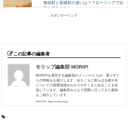
無垢材と新建材の違いは？フローリングで比
較してみました
私たちが毎日生活する床の上。日本の場合は、家の中で
スポンサーリンク
は靴を脱いで生活することが多いので、素足で直接床に...
奈良県桜井市・吉野町・川上村で吉野林業を
巡るプレミアム旅
500年の歴史を持ち、戦後の日本林業のモデルともなった
のが、奈良県南部の吉野地方で編み出された「吉野...
この記事の編集者
モリップ編集部 MORiP!
木の曲げわっぱお弁当箱を使うメリットと注
MORiP!を運営する編集部のメンバーたちが、選りすぐ
意点
りの情報をお届けします。あちこちに散らばる森や木
近年のお弁当ブームにも乗って、人気が出てきている木
についての基礎知識をわかりやすくまとめることを目
の「曲げわっぱ」のお弁当箱。 なんとなくかっ...
指しています。編集部みんなで実際に行ってきた森旅
もご紹介しています。
WEB SITE : https://moripmorip.jp
椿の森と火山の絶景！伊豆大島の見どころま
とめ
-
東京から高速船に乗れば2時間足らずで行ける離島、伊豆
大島。 火山に温泉、美味しい海の幸など、椿...