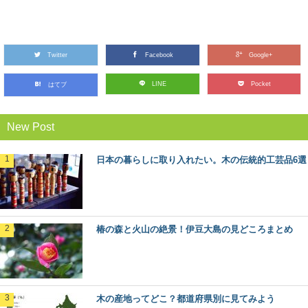
林業や田舎暮らしが知りたくなったら観る映
画5選
Twitter
林業ってどんな仕事？田舎暮らしってどうなんだろう？
Facebook
Google+
そう思って本や雑誌を読むのもいいですが、映像でその...
LINE
Pocket
はてブ
スギ（杉）：知っておきたい日本の木材～そ
New Post
の特徴と物語～
日本人なら知っておきたい日本の木材をご紹介するシリ
ーズ。 今回は、日本で最も多く植林され、最も...
日本の暮らしに取り入れたい。木の伝統的工芸品6選
カラマツ：知っておきたい日本の木材～その
特徴と物語～
日本人なら知っておきたい日本の木材をご紹介するシリ
椿の森と火山の絶景！伊豆大島の見どころまとめ
ーズ。 今回は、日本で唯一の落葉する針葉樹「...
魚梁瀬杉の巨木たちに会う：高知県馬路村
「千本山」の旅
木の産地ってどこ？都道府県別に見てみよう
秋田杉、吉野杉と並んで”日本三大杉美林”とされる、高知