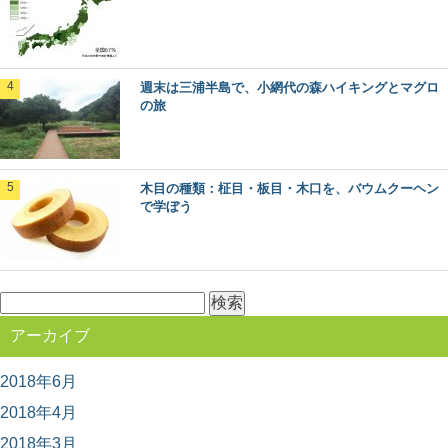
県の「魚梁瀬杉（やなせすぎ）」。 天然魚...
あなたの地域の木はなに？47都道府県の木
週末は三浦半島で、小網代の森ハイキングとマグロ
各都道府県のシンボルの一つとして、「都道府県の木」
の旅
が定められているのを知っていますか？ また、あな...
木目の種類：柾目・板目・木口を、バウムクーヘン
クリ（栗）：知っておきたい日本の木材～そ
で学ぼう
の特徴と物語～
日本人なら知っておきたい日本の木材をご紹介するシリ
ーズ。 今回は、甘～くてほくほくの実がおいしい「...
検
索:
木材に表裏があるって知ってた？～木表と木
アーカイブ
裏のはなし～
突然ですが、木材にはオモテとウラがあるって知ってま
すか？ 普段生活していても気が付かない、建築...
2018年6月
2018年4月
2018年3月
木の産地ってどこ？都道府県別に見てみよう