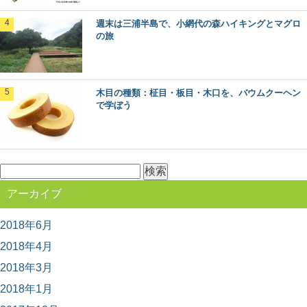
週末は三浦半島で、小網代の森ハイキングとマグロ
の旅
木目の種類：柾目・板目・木口を、バウムクーヘン
で学ぼう
検
索:
アーカイブ
2018年6月
2018年4月
2018年3月
2018年1月