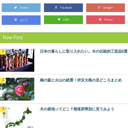
Twitter
Facebook
Google+
LINE
Pocket
はてブ
New Post
日本の暮らしに取り入れたい。木の伝統的工芸品6選
椿の森と火山の絶景！伊豆大島の見どころまとめ
木の産地ってどこ？都道府県別に見てみよう