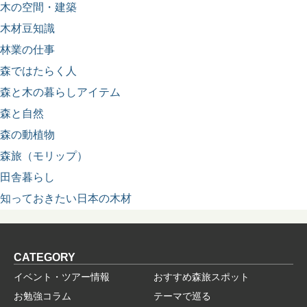
木の空間・建築
木材豆知識
林業の仕事
森ではたらく人
森と木の暮らしアイテム
森と自然
森の動植物
森旅（モリップ）
田舎暮らし
知っておきたい日本の木材
CATEGORY
イベント・ツアー情報
おすすめ森旅スポット
お勉強コラム
テーマで巡る